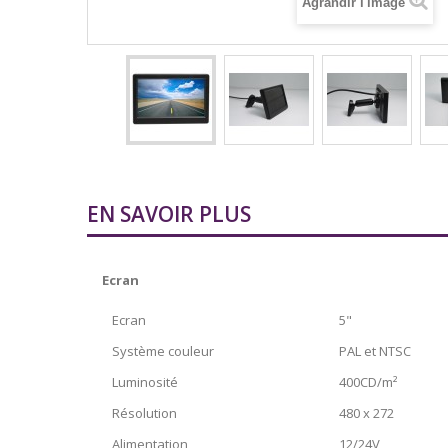
Agrandir l'image
EN SAVOIR PLUS
Ecran
Ecran
5"
Système couleur
PAL et NTSC
Luminosité
400CD/m²
Résolution
480 x 272
Alimentation
12/24V