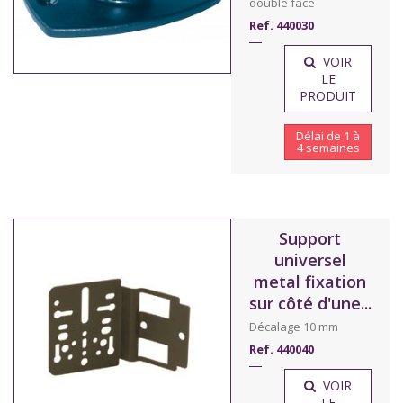
double face
Ref. 440030
VOIR
LE
PRODUIT
Délai de 1 à
4 semaines
Support
universel
metal fixation
sur côté d'une...
Décalage 10 mm
Ref. 440040
VOIR
LE