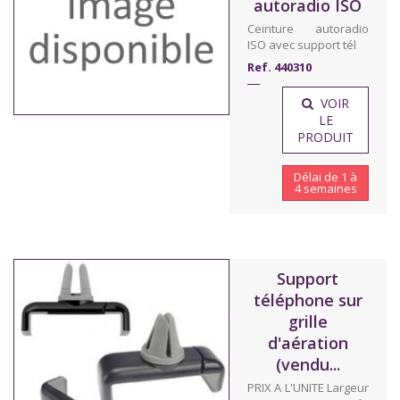
autoradio ISO
Ceinture autoradio
ISO avec support tél
Ref. 440310
VOIR
LE
PRODUIT
Délai de 1 à
4 semaines
Support
téléphone sur
grille
d'aération
(vendu...
PRIX A L'UNITE Largeur