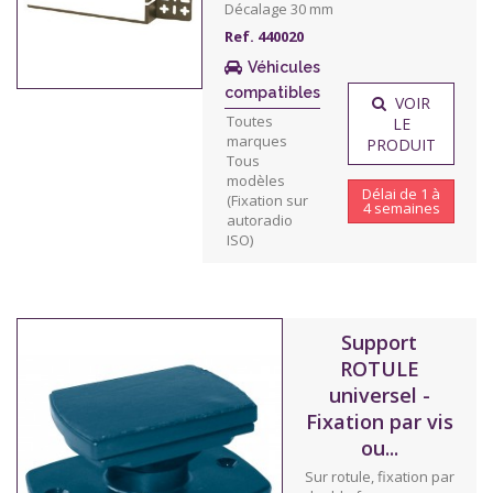
Décalage 30 mm
Ref. 440020
Véhicules
compatibles
VOIR
Toutes
LE
marques
PRODUIT
Tous
modèles
Délai de 1 à
(Fixation sur
4 semaines
autoradio
ISO)
Support
ROTULE
universel -
Fixation par vis
ou...
Sur rotule, fixation par