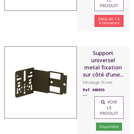
PRODUIT
Délai de 1 à
4 semaines
Support
universel
metal fixation
sur côté d'une...
Décalage 35 mm
Ref. 440050
VOIR
LE
PRODUIT
Disponible