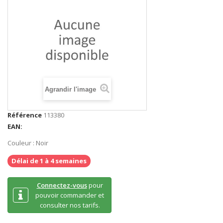
Agrandir l'image
Référence
113380
EAN:
Couleur : Noir
Délai de 1 à 4 semaines
Connectez-vous
pour
pouvoir commander et
consulter nos tarifs.