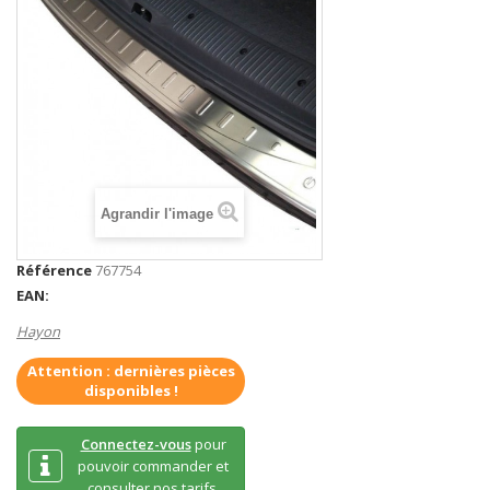
Agrandir l'image
Référence
767754
EAN:
Hayon
Attention : dernières pièces
disponibles !
Connectez-vous
pour
pouvoir commander et
consulter nos tarifs.