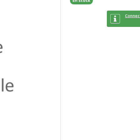
En stock
Connec