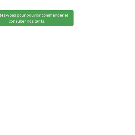
tez-vous
pour pouvoir commander et
consulter nos tarifs.