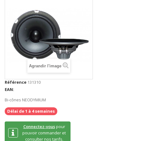
Agrandir l'image
Référence
131310
EAN:
Bi-cônes NEODYMIUM
Délai de 1 à 4 semaines
Connectez-vous
pour
pouvoir commander et
consulter nos tarifs.