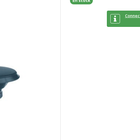
En stock
Connec