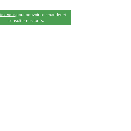
tez-vous
pour pouvoir commander et
consulter nos tarifs.