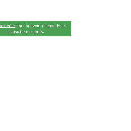
tez-vous
pour pouvoir commander et
consulter nos tarifs.