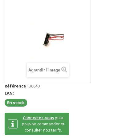
Agrandir l'image
Référence
136640
EAN:
En stock
Connectez-vous
pour
pouvoir commander et
consulter nos tarifs.