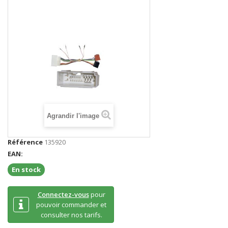
Agrandir l'image
Référence
135920
EAN:
En stock
Connectez-vous
pour
pouvoir commander et
consulter nos tarifs.