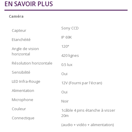
EN SAVOIR PLUS
Caméra
Sony CCD
Capteur
IP 69K
Etanchéité
120°
Angle de vision
horizontal
420 lignes
Résolution horizontale
0.5 lux
Sensibilité
Oui
LED Infra-Rouge
12V (Fourni par l'écran)
Alimentation
Oui
Microphone
Noir
Couleur
1câble 4 pins étanche à visser
20m
Connectique
(audio + vidéo + alimentation)