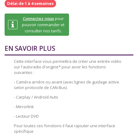
Délai de 1 à 4 semaines
Connectez-vous
pour
pouvoir commander et
consulter nos tarifs.
EN SAVOIR PLUS
Cette interface vous permettra de créer une entrée vidéo
sur l'autoradio d'origine* pour avoir les fonctions
suivantes :
- Caméra arrière ou avant (avec lignes de guidage active
selon protocole de CAN-Bus)
- Carplay / Androïd Auto
- Mirrorlink
- Lecteur DVD
Pour toutes ces fonctions il faut rajouter une interface
spécifique