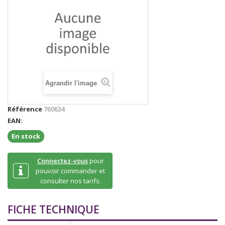
Agrandir l'image
Référence
760634
EAN:
En stock
Connectez-vous
pour
pouvoir commander et
consulter nos tarifs.
FICHE TECHNIQUE