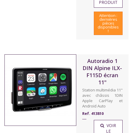
PRODUIT
Attention :
dernières
pièces
disponibles
!
Autoradio 1
DIN Alpine ILX-
F115D écran
11"
Station multimédia 11"
avec châssis 1DIN
Apple CarPlay et
Androïd Auto
Ref. 413810
VOIR
LE