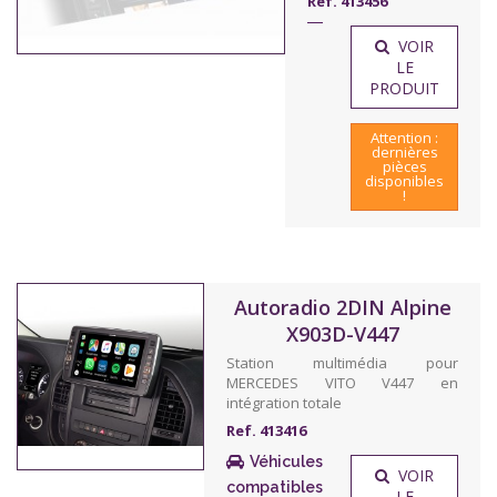
Ref. 413456
VOIR
LE
PRODUIT
Attention :
dernières
pièces
disponibles
!
Autoradio 2DIN Alpine
X903D-V447
Station multimédia pour
MERCEDES VITO V447 en
intégration totale
Ref. 413416
Véhicules
VOIR
compatibles
LE