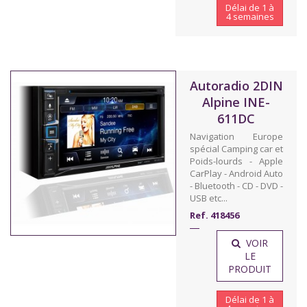
Délai de 1 à
4 semaines
Autoradio 2DIN
Alpine INE-
611DC
Navigation Europe
spécial Camping car et
Poids-lourds - Apple
CarPlay - Android Auto
- Bluetooth - CD - DVD -
USB etc...
Ref. 418456
VOIR
LE
PRODUIT
Délai de 1 à