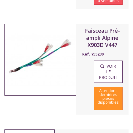
4 semaines
Faisceau Pré-
ampli Alpine
X903D V447
Ref. 755230
VOIR
LE
PRODUIT
Attention :
dernières
pièces
disponibles
!