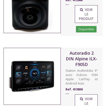
VOIR
LE
PRODUIT
Disponible
Autoradio 2
DIN Alpine ILX-
F905D
Station multimédia 9"
avec châssis 1DIN
Apple CarPlay et
Androïd Auto
Ref. 413806
VOIR
LE