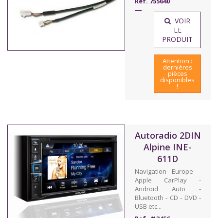
Ref. 755640
VOIR
LE
PRODUIT
Attention :
dernières
pièces
disponibles
!
Autoradio 2DIN
Alpine INE-
611D
Navigation Europe -
Apple CarPlay -
Android Auto -
Bluetooth - CD - DVD -
USB etc...